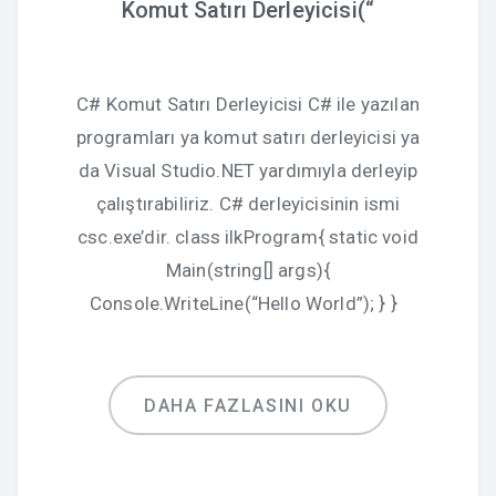
Komut Satırı Derleyicisi(“
C# Komut Satırı Derleyicisi C# ile yazılan
programları ya komut satırı derleyicisi ya
da Visual Studio.NET yardımıyla derleyip
çalıştırabiliriz. C# derleyicisinin ismi
csc.exe’dir. class ilkProgram{ static void
Main(string[] args){
Console.WriteLine(“Hello World”); } }
DAHA FAZLASINI OKU