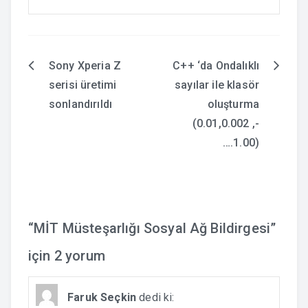
Sony Xperia Z
C++ ‘da Ondalıklı
Yazı
serisi üretimi
sayılar ile klasör
gezinmesi
sonlandırıldı
oluşturma
(0.01,0.002 ,-
….1.00)
“
MİT Müsteşarlığı Sosyal Ağ Bildirgesi
”
için 2 yorum
Faruk Seçkin
dedi ki: